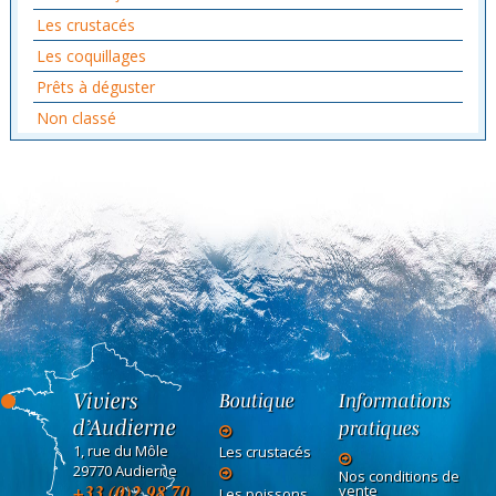
Les crustacés
Les coquillages
Prêts à déguster
Non classé
Viviers
Boutique
Informations
d’Audierne
pratiques
1, rue du Môle
Les crustacés
29770 Audierne
Nos conditions de
+33 (0)2 98 70
vente
Les poissons