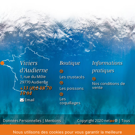
Viviers
Boutique
Informations
d’Audierne
pratiques
1, rue du Môle
Les crustacés
29770 Audierne
Nos conditions de
+33 (0)2 98 70
vente
Les poissons
10 04
Les
Email
coquillages
Données Personnelles
|
Mentions
Copyright 2020
net
ao
®
| Tous
légales
droits réservés
Nous utilisons des cookies pour vous garantir la meilleure