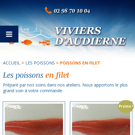
02 98 70 10 04
ACCUEIL
>
LES POISSONS
> POISSONS EN FILET
Les poissons
en filet
Préparé par nos soins dans nos ateliers. Nous apportons le plus
grand soin à votre commande.
Promo !