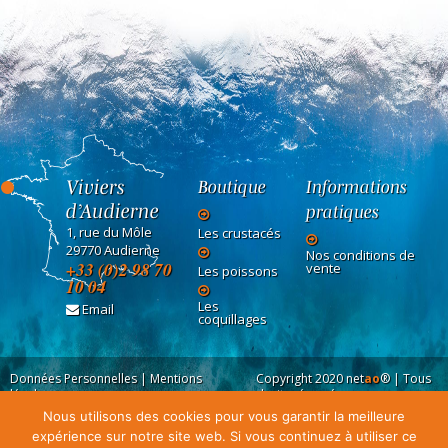
Viviers
Boutique
Informations
d’Audierne
pratiques
1, rue du Môle
Les crustacés
29770 Audierne
Nos conditions de
+33 (0)2 98 70
vente
Les poissons
10 04
Les
Email
coquillages
Données Personnelles
|
Mentions
Copyright 2020
net
ao
®
| Tous
légales
droits réservés
Nous utilisons des cookies pour vous garantir la meilleure
expérience sur notre site web. Si vous continuez à utiliser ce