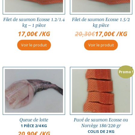
Filet de saumon Ecosse 1.2/1.4
Filet de saumon Ecosse 1.5/2
kg – 1 pièce
kg pièce
17,00
€
/KG
20,30
€
17,00
€
/KG
Voir le produit
Voir le produit
Promo !
Queue de lotte
Pavé de saumon Ecosse ou
Norvège 180/220 gr
1 PIÈCE 2/4 KG
COLIS DE 2 KG
20,90
€
/KG