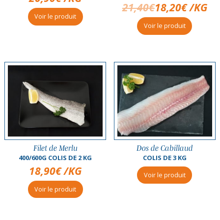
21,40
€
18,20
€
/KG
Voir le produit
Voir le produit
Filet de Merlu
Dos de Cabillaud
400/600G COLIS DE 2 KG
COLIS DE 3 KG
18,90
€
/KG
Voir le produit
Voir le produit