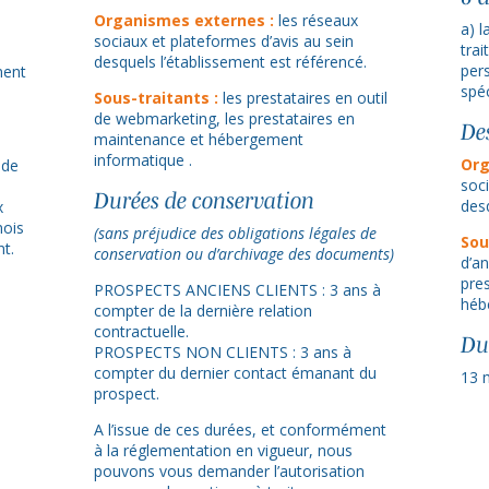
Organismes externes :
les réseaux
a) 
sociaux et plateformes d’avis au sein
tra
desquels l’établissement est référencé.
pers
ment
spéc
Sous-traitants :
les prestataires en outil
de webmarketing, les prestataires en
De
maintenance et hébergement
informatique .
Org
 de
soc
Durées de conservation
desq
x
mois
(sans préjudice des obligations légales de
Sou
t.
conservation ou d’archivage des documents)
d’a
pre
PROSPECTS ANCIENS CLIENTS : 3 ans à
héb
compter de la dernière relation
contractuelle.
Du
PROSPECTS NON CLIENTS : 3 ans à
compter du dernier contact émanant du
13 
prospect.
A l’issue de ces durées, et conformément
à la réglementation en vigueur, nous
pouvons vous demander l’autorisation