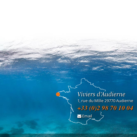
Viviers d’Audierne
1, rue du Môle 29770 Audierne
+33 (0)2 98 70 10 04
Email