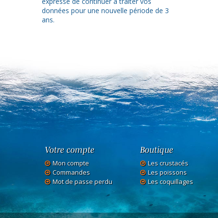
expresse de continuer à traiter vos
données pour une nouvelle période de 3
ans.
Votre compte
Boutique
Mon compte
Les crustacés
Commandes
Les poissons
Mot de passe perdu
Les coquillages