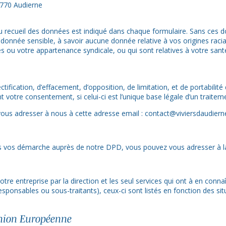
9770 Audierne
 du recueil des données est indiqué dans chaque formulaire. Sans ces 
nnée sensible, à savoir aucune donnée relative à vos origines racia
es ou votre appartenance syndicale, ou qui sont relatives à votre santé
ctification, d’effacement, d’opposition, de limitation, et de portabili
otre consentement, si celui-ci est l’unique base légale d’un traitem
vous adresser à nous à cette adresse email : contact@viviersdaudier
ns vos démarche auprès de notre DPD, vous pouvez vous adresser à la 
tre entreprise par la direction et les seul services qui ont à en conn
sponsables ou sous-traitants), ceux-ci sont listés en fonction des sit
Union Européenne