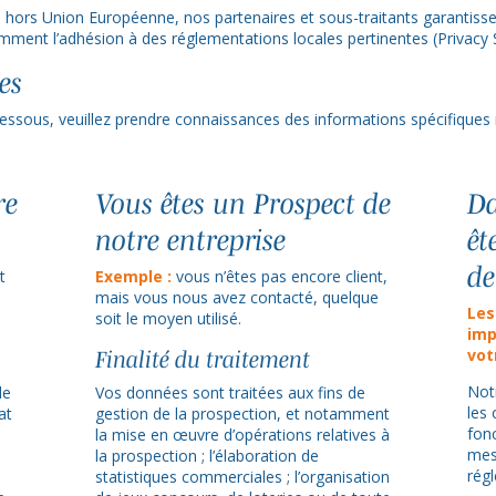
s hors Union Européenne, nos partenaires et sous-traitants garantiss
mment l’adhésion à des réglementations locales pertinentes (Privacy 
es
-dessous, veuillez prendre connaissances des informations spécifiques 
re
Vous êtes un Prospect de
Da
notre entreprise
êt
de
t
Exemple :
vous n’êtes pas encore client,
mais vous nous avez contacté, quelque
Les
soit le moyen utilisé.
imp
vot
Finalité du traitement
Not
de
Vos données sont traitées aux fins de
les
at
gestion de la prospection, et notamment
fon
la mise en œuvre d’opérations relatives à
mesu
la prospection ; l’élaboration de
rég
statistiques commerciales ; l’organisation