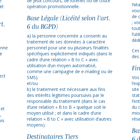
e
de jeux concours, de loteries ou de toute
Néa
et
opération promotionnelle.
vous
de 
Base Légale (Licéité selon l’art.
; v
t.
6 du RGPD)
tou
l’ut
a) la personne concernée a consenti au
dédi
traitement de ses données à caractère
onne
personnel pour une ou plusieurs finalités
Ces
de
spécifiques explicitement indiqués (dans le
des
cadre d’une relation « B to C » avec
utilisation d’un moyen automatisé,
Fin
comme une campagne de e-mailing ou de
ect
SMS).
Vos
et/ou
l’ex
b) le traitement est nécessaire aux fins
sit
des intérêts légitimes poursuivis par le
stat
responsable du traitement (dans le cas
l’en
d’une relation « B to B » quelque soit le
du 
 et
moyen utilisé ; et dans le cadre d’une
mis
,
relation « B to C » avec utilisation d’autres
rése
vis
moyens).
Bas
Destinataires Tiers
6 