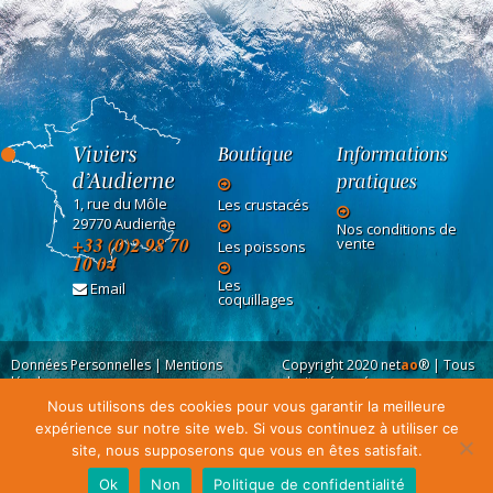
Viviers
Boutique
Informations
d’Audierne
pratiques
1, rue du Môle
Les crustacés
29770 Audierne
Nos conditions de
+33 (0)2 98 70
vente
Les poissons
10 04
Les
Email
coquillages
Données Personnelles
|
Mentions
Copyright 2020
net
ao
®
| Tous
légales
droits réservés
Nous utilisons des cookies pour vous garantir la meilleure
expérience sur notre site web. Si vous continuez à utiliser ce
site, nous supposerons que vous en êtes satisfait.
Ok
Non
Politique de confidentialité