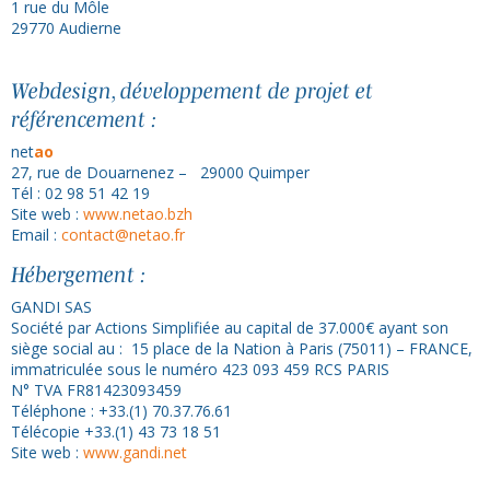
1 rue du Môle
29770 Audierne
Webdesign, développement de projet et
référencement :
net
ao
27, rue de Douarnenez – 29000 Quimper
Tél : 02 98 51 42 19
Site web :
www.netao.bzh
Email :
contact@netao.fr
Hébergement :
GANDI SAS
Société par Actions Simplifiée au capital de 37.000€ ayant son
siège social au : 15 place de la Nation à Paris (75011) – FRANCE,
immatriculée sous le numéro 423 093 459 RCS PARIS
N° TVA FR81423093459
Téléphone : +33.(1) 70.37.76.61
Télécopie +33.(1) 43 73 18 51
Site web :
www.gandi.net