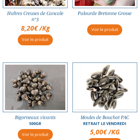
Huîtres Creuses de Cancale
Palourde Bretonne Grosse
n°3
8,20
€
/Kg
Voir le produit
Voir le produit
Bigorneaux vivants
Moules de Bouchot PAC
500GR
RETRAIT LE VENDREDI
5,00
€
/KG
Voir le produit