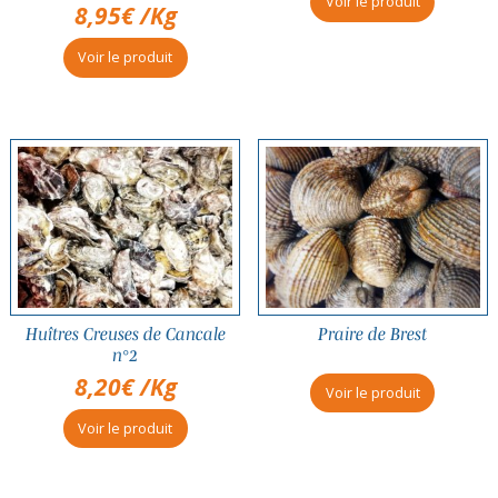
Voir le produit
8,95
€
/Kg
Voir le produit
Huîtres Creuses de Cancale
Praire de Brest
n°2
8,20
€
/Kg
Voir le produit
Voir le produit