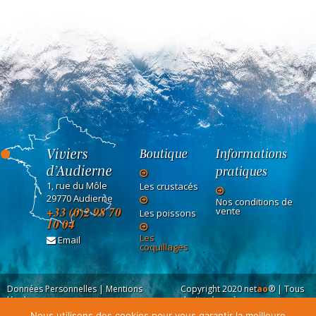
Viviers
Boutique
Informations
d’Audierne
pratiques
1, rue du Môle
Les crustacés
29770 Audierne
Nos conditions de
+33 (0)2 98 70
vente
Les poissons
10 04
Les
Email
coquillages
Données Personnelles
|
Mentions
Copyright 2020
net
ao
®
| Tous
légales
droits réservés
Nous utilisons des cookies pour vous garantir la meilleure