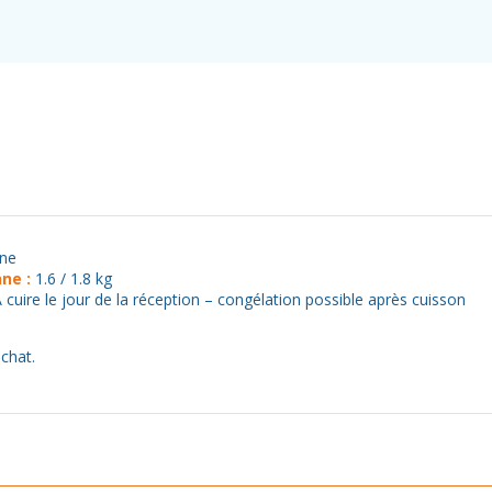
ne
ne :
1.6 / 1.8 kg
A cuire le jour de la réception – congélation possible après cuisson
achat.