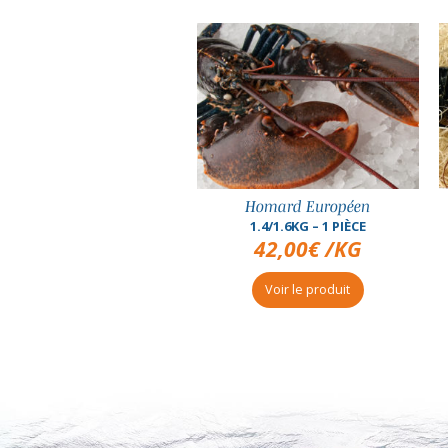
Homard Européen
Homard Européen
1.4/1.6KG – 1 PIÈCE
1.6/1.8KG – 1 PIÈCE
42,00
€
/KG
42,00
€
/KG
Voir le produit
Voir le produit