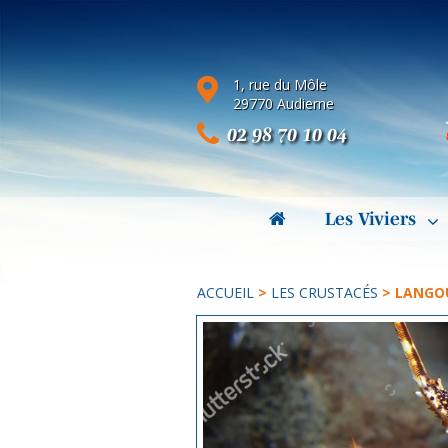
1, rue du Môle
29770 Audierne
02 98 70 10 04
Les Viviers
ACCUEIL
>
LES CRUSTACÉS
> LANGOUS