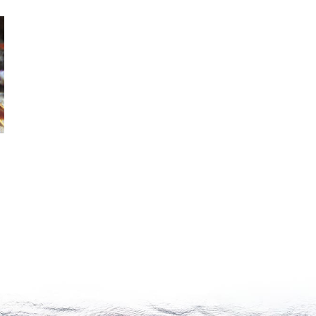
Homard Européen
Homard Européen
1.4/1.6KG – 1 PIÈCE
1.6/1.8KG – 1 PIÈCE
42,00
€
/KG
42,00
€
/KG
Voir le produit
Voir le produit