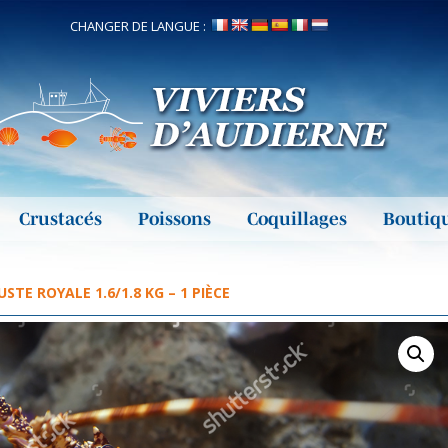
CHANGER DE LANGUE :
Crustacés
Poissons
Coquillages
Boutiq
TE ROYALE 1.6/1.8 KG – 1 PIÈCE