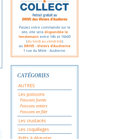
Passez votre commande sur le
site, elle sera
disponible le
lendemain
entre 14h et 16h00
(
du lundi au vendredi
)
au
DRIVE - Viviers d’Audierne
1 rue du Môle - Audierne.
CATÉGORIES
AUTRES
Les poissons
Poissons fumés
Poissons entiers
Poissons en filet
Les crustacés
Les coquillages
Prêts à déguster