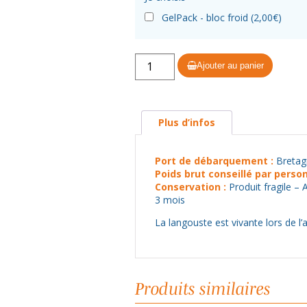
GelPack - bloc froid (
2,00
€
)
quantité
Ajouter au panier
de
Langouste
royale
Plus d’infos
1.6/1.8
kg
Port de débarquement :
Bretag
-
Poids brut conseillé par person
1
Conservation :
Produit fragile – 
pièce
3 mois
La langouste est vivante lors de l’
Produits similaires