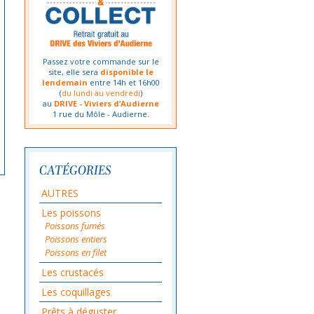
Passez votre commande sur le
site, elle sera
disponible le
lendemain
entre 14h et 16h00
(
du lundi au vendredi
)
au
DRIVE - Viviers d’Audierne
1 rue du Môle - Audierne.
CATÉGORIES
AUTRES
Les poissons
Poissons fumés
Poissons entiers
Poissons en filet
Les crustacés
Les coquillages
Prêts à déguster