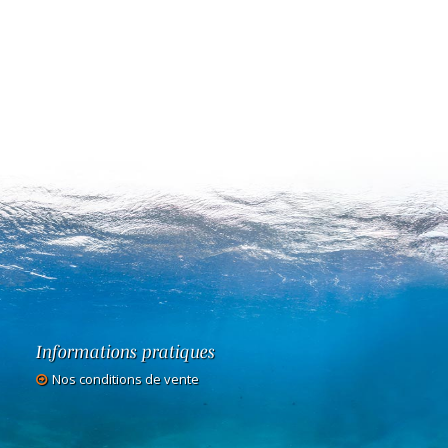
11,60
€
9,60
€
/kg
Voir le produit
Voir le produit
Informations pratiques
Nos conditions de vente