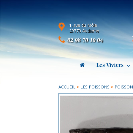
1, rue du Môle
29770 Audierne
02 98 70 10 04
Les Viviers
ACCUEIL
>
LES POISSONS
>
POISSON