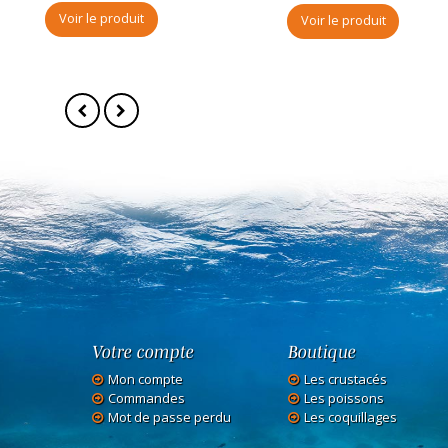
Voir le produit
Voir le produit
Votre compte
Boutique
Mon compte
Les crustacés
Commandes
Les poissons
Mot de passe perdu
Les coquillages