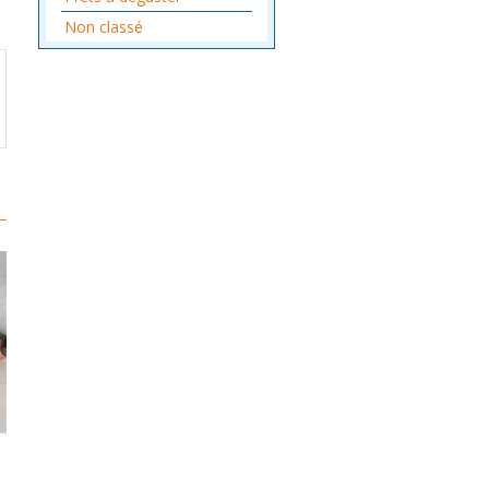
Non classé
Promo !
Merlu
Dorade Grise 500 gr/ 1 kg
1.2/1.8 KG PIÈCE