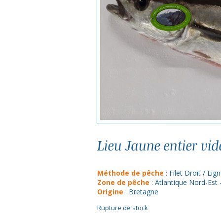
Lieu Jaune entier vi
Méthode de pêche
: Filet Droit / Lig
Zone de pêche
: Atlantique Nord-Est
Origine
: Bretagne
Rupture de stock