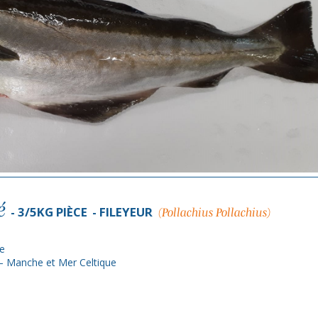
dé
3/5KG PIÈCE
FILEYEUR
(Pollachius Pollachius)
ne
 – Manche et Mer Celtique