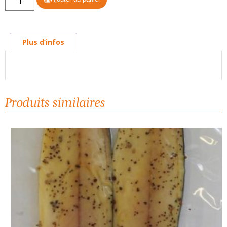
de
Filet
de
Plus d’infos
saumon
fumé
label
rouge
tranché
Produits similaires
environ
1.2kg