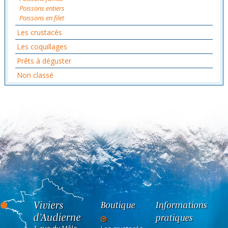
Poissons entiers
Poissons en filet
Les crustacés
Les coquillages
Prêts à déguster
Non classé
Viviers
Boutique
Informations
d’Audierne
pratiques
1, rue du Môle