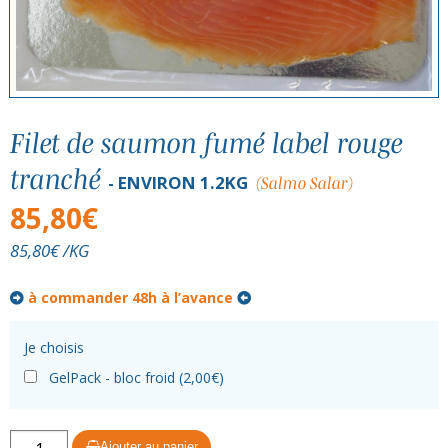
Filet de saumon fumé label rouge
tranché
ENVIRON 1.2KG
(Salmo Salar)
85,80
€
85,80
€
/KG
à commander 48h à l’avance
Je choisis
GelPack - bloc froid (
2,00
€
)
quantité
Ajouter au panier