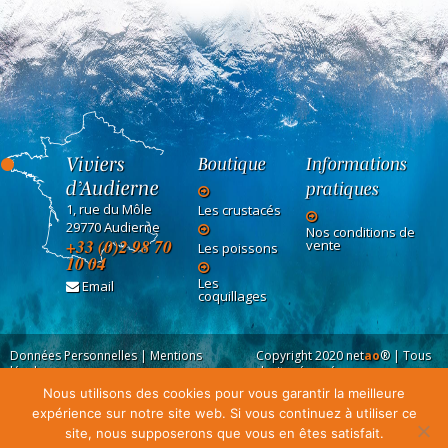
Viviers
Boutique
Informations
d’Audierne
pratiques
1, rue du Môle
Les crustacés
29770 Audierne
Nos conditions de
+33 (0)2 98 70
vente
Les poissons
10 04
Les
Email
coquillages
Données Personnelles
|
Mentions
Copyright 2020
net
ao
®
| Tous
légales
droits réservés
Nous utilisons des cookies pour vous garantir la meilleure
expérience sur notre site web. Si vous continuez à utiliser ce
site, nous supposerons que vous en êtes satisfait.