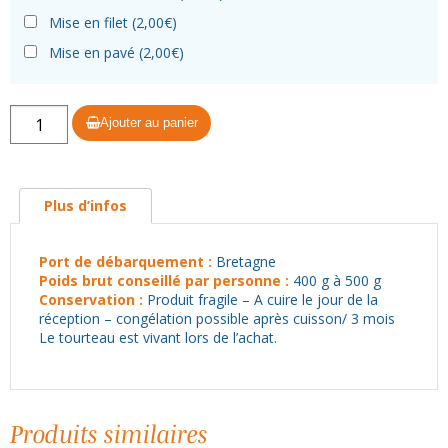
Mise en filet (
2,00
€
)
Mise en pavé (
2,00
€
)
quantité
Ajouter au panier
de
Tourteaux
400
Plus d’infos
g/600
g
Port de débarquement :
Bretagne
-
Poids brut conseillé par personne :
400 g à 500 g
1
Conservation :
Produit fragile – A cuire le jour de la
pièce
réception – congélation possible après cuisson/ 3 mois
Le tourteau est vivant lors de l’achat.
PROMO
ETE
Produits similaires