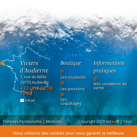
Viviers
Boutique
Informations
d’Audierne
pratiques
1, rue du Môle
Les crustacés
29770 Audierne
Nos conditions de
+33 (0)2 98 70
vente
Les poissons
10 04
Les
Email
coquillages
Données Personnelles
|
Mentions
Copyright 2020
net
ao
®
| Tous
légales
droits réservés
Nous utilisons des cookies pour vous garantir la meilleure