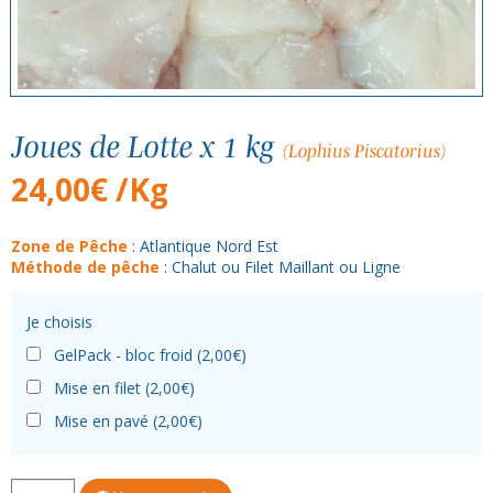
Joues de Lotte x 1 kg
(Lophius Piscatorius)
24,00
€
/Kg
Zone de Pêche
: Atlantique Nord Est
Méthode de pêche
: Chalut ou Filet Maillant ou Ligne
Je choisis
GelPack - bloc froid (
2,00
€
)
Mise en filet (
2,00
€
)
Mise en pavé (
2,00
€
)
quantité