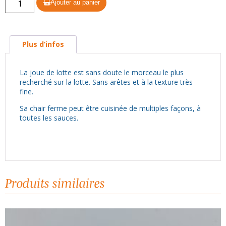
Ajouter au panier
de
Joues
de
Plus d’infos
Lotte
x
La joue de lotte est sans doute le morceau le plus
1
recherché sur la lotte. Sans arêtes et à la texture très
kg
fine.
Sa chair ferme peut être cuisinée de multiples façons, à
toutes les sauces.
Produits similaires