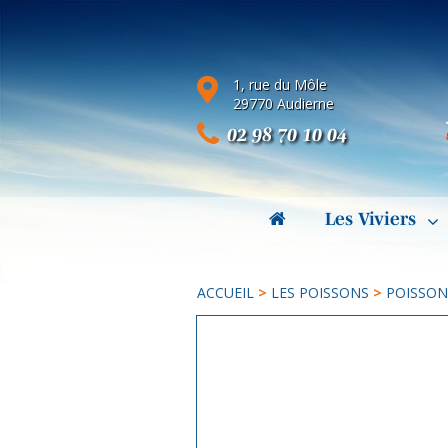
1, rue du Môle
29770 Audierne
02 98 70 10 04
Les Viviers
ACCUEIL
>
LES POISSONS
>
POISSON