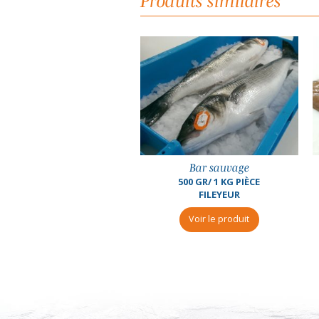
Produits similaires
Bar sauvage
Sole vidée 600 gr/1 kg pièce
500 GR/ 1 KG PIÈCE
DE RETOUR EN STOCK
FILEYEUR
Voir le produit
Voir le produit