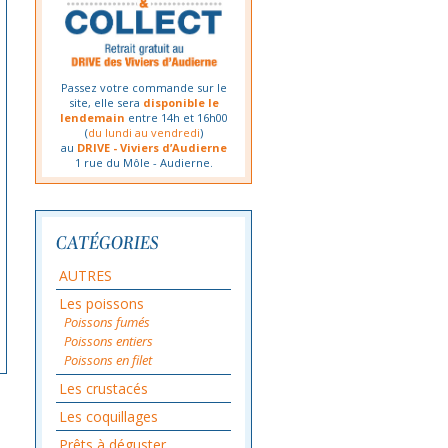
Passez votre commande sur le
site, elle sera
disponible le
lendemain
entre 14h et 16h00
(
du lundi au vendredi
)
au
DRIVE - Viviers d’Audierne
1 rue du Môle - Audierne.
CATÉGORIES
AUTRES
Les poissons
Poissons fumés
Poissons entiers
Poissons en filet
Les crustacés
Les coquillages
Prêts à déguster