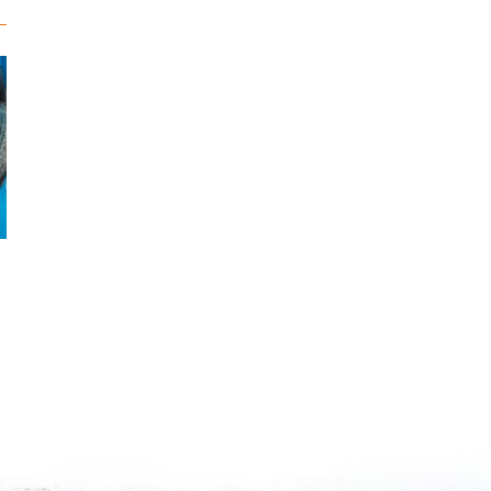
Bar sauvage
Sole vidée 600 gr/1 kg p
500 GR/ 1 KG PIÈCE
DE RETOUR EN STOC
FILEYEUR
Voir le produit
Voir le produit