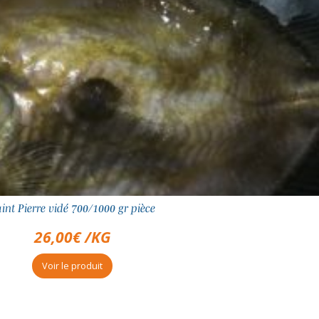
int Pierre vidé 700/1000 gr pièce
26,00
€
/KG
Voir le produit